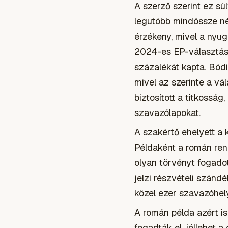
A szerző szerint ez sú
legutóbb mindössze néh
érzékeny, mivel a nyug
2024-es EP-választáso
százalékát kapta. Bódi
mivel az szerinte a v
biztosított a titkossá
szavazólapokat.
A szakértő ehelyett a 
Példaként a román ren
olyan törvényt fogadot
jelzi részvételi szánd
közel ezer szavazóhel
A román példa azért i
fogadták el, jóllehet 