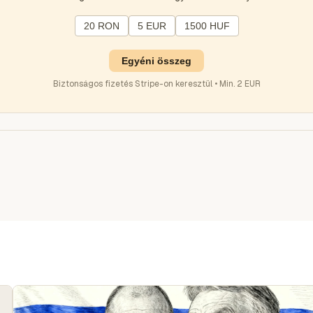
20 RON
5 EUR
1500 HUF
Egyéni összeg
Biztonságos fizetés Stripe-on keresztül • Min. 2 EUR