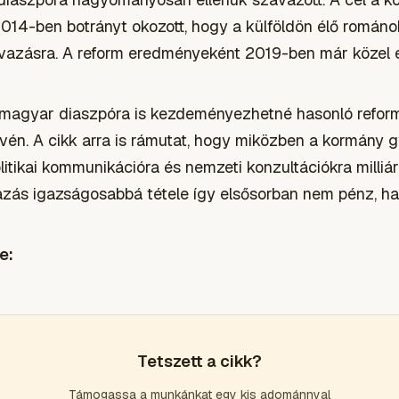
2014-ben botrányt okozott, hogy a külföldön élő románo
vazásra. A reform eredményeként 2019-ben már közel 
i magyar diaszpóra is kezdeményezhetné hasonló refor
vén. A cikk arra is rámutat, hogy miközben a kormány g
litikai kommunikációra és nemzeti konzultációkra milliár
vazás igazságosabbá tétele így elsősorban nem pénz, ha
e:
Tetszett a cikk?
Támogassa a munkánkat egy kis adománnyal