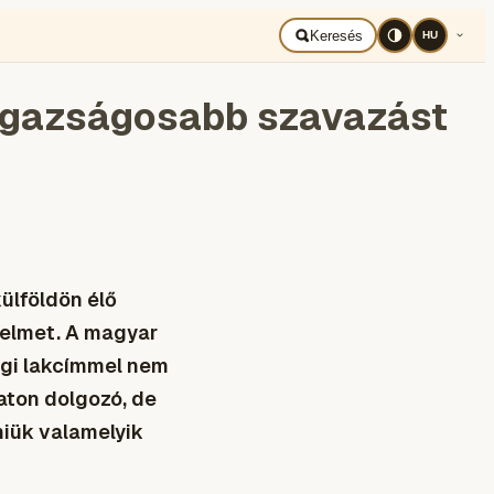
Keresés
HU
k igazságosabb szavazást
külföldön élő
yelmet. A magyar
ági lakcímmel nem
aton dolgozó, de
niük valamelyik