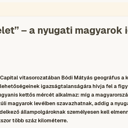
elet” – a nyugati magyaro
al Capital vitasorozatában Bódi Mátyás geográfus a 
lehetőségeinek igazságtalanságára hívja fel a fig
 ugyanis kettős mércét alkalmaz: míg a magyarorsz
túli magyarok levélben szavazhatnak, addig a nyug
ndelkező állampolgároknak személyesen kell elmen
kszor több száz kilométerre.