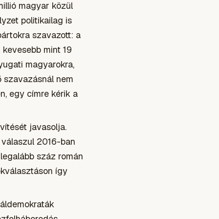
millió magyar közül
zet politikailag is
ártokra szavazott: a
k kevesebb mint 19
nyugati magyarokra,
nő szavazásnál nem
n, egy címre kérik a
ítését javasolja.
e válaszul 2016-ban
l legalább száz román
nökválasztáson így
ciáldemokraták
közfelháborodás