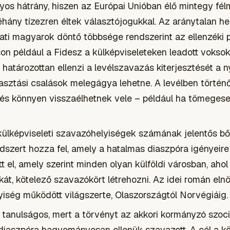
lyos hátrány, hiszen az Európai Unióban élő mintegy fél
ány tízezren éltek választójogukkal. Az aránytalan hely
ati magyarok döntő többsége rendszerint az ellenzéki p
n például a Fidesz a külképviseleteken leadott vokso
 határozottan ellenzi a levélszavazás kiterjesztését a 
álasztási csalások melegágya lehetne. A levélben törté
g, és könnyen visszaélhetnek vele – például ha tömegese
külképviseleti szavazóhelyiségek számának jelentős bőv
dszert hozza fel, amely a hatalmas diaszpóra igényeir
t el, amely szerint minden olyan külföldi városban, aho
ékát, kötelező szavazókört létrehozni. Az idei román el
yiség működött világszerte, Olaszországtól Norvégiáig.
s tanulságos, mert a törvényt az akkori kormányzó szo
a diaszpóra hagyományosan ellenük szavazott. A cél a 