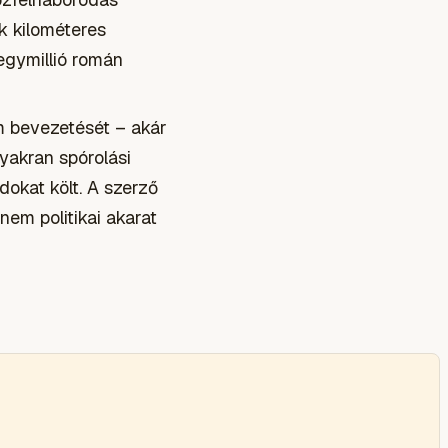
k kilométeres
egymillió román
m bevezetését – akár
yakran spórolási
dokat költ. A szerző
nem politikai akarat