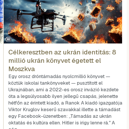
AI
Célkeresztben az ukrán identitás: 8
millió ukrán könyvet égetett el
Moszkva
Egy orosz dróntámadás nyolcmillió könyvet —
köztük iskolai tankönyveket — pusztított el
Ukrajnában, ami a 2022-es orosz invázió kezdete
óta a legsúlyosabb ilyen jellegű csapás, jelenette
hétfőn az érintett kiadó, a Ranok A kiadó igazgatója,
Viktor Kruglov keserű szavakkal illette a támadást
egy Facebook-üzenetben: „Támadás az ukrán
oktatás és kultúra ellen. Hitler is irigy lenne rá." A