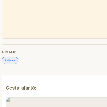
CÍMKÉK:
sticky
#
Gesta-ajánló: