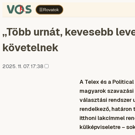
Rovatok
☰
„Több urnát, kevesebb lev
követelnek
2025. 11. 07. 17:38
A Telex és a Politic
magyarok szavazási 
választási rendszer
rendelkező, határon 
itthoni lakcímmel re
külképviseletre – so